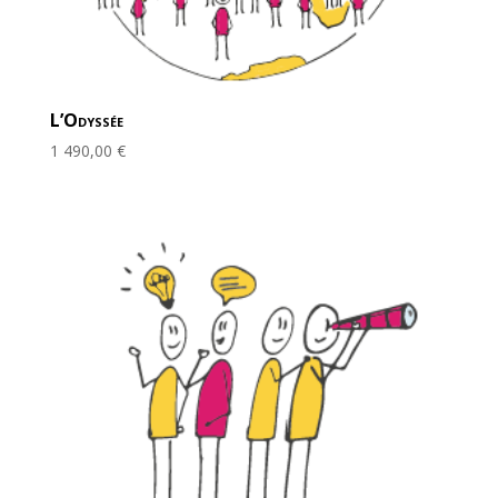
L’Odyssée
1 490,00
€