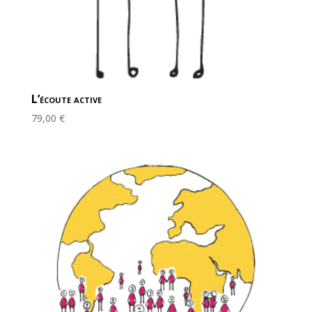
L’écoute active
79,00
€